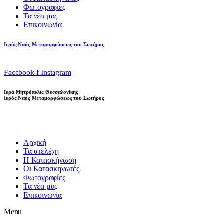
Φωτογραφίες
Τα νέα μας
Επικοινωνία
Ιερός Ναός Μεταμορφώσεως του Σωτήρος
Facebook-f
Instagram
Ιερά Μητρόπολις Θεσσαλονίκης
Ιερός Ναός Μεταμορφώσεως του Σωτήρος
Αρχική
Τα στελέχη
Η Κατασκήνωση
Οι Κατασκηνωτές
Φωτογραφίες
Τα νέα μας
Επικοινωνία
Menu