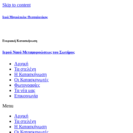
Skip to content
Ιερά Μητρόπολις Θεσσαλονίκης
Ενοριακή Κατασκήνωση
Ιερού Ναού Μεταμορφώσεως του Σωτήρος
Αρχική
Τα στελέχη
Η Κατασκήνωση
Οι Κατασκηνωτές
Φωτογραφίες
Τα νέα μας
Επικοινωνία
Menu
Αρχική
Τα στελέχη
Η Κατασκήνωση
Οι Κατασκηνωτές